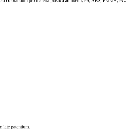
5 ad colorandum pro materia plastica adhibetur, PS, ABS, PMMA, PC.
m late patentium.