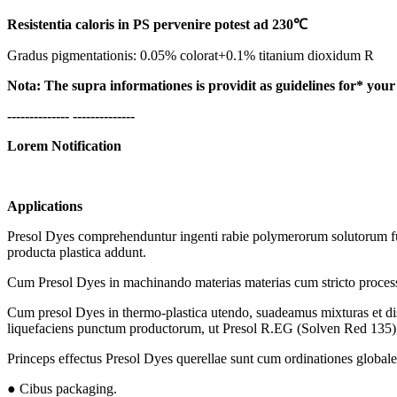
Resistentia caloris in PS pervenire potest ad
230
℃
Gradus pigmentationis: 0.05% colorat+0.1% titanium dioxidum R
Nota:
The
supra
informationes
is
providit
as
guidelines
for*
your
-------------- --------------
Lorem Notification
Applications
Presol Dyes comprehenduntur ingenti rabie polymerorum solutorum fuco
producta plastica addunt.
Cum Presol Dyes in machinando materias materias cum stricto proce
Cum presol Dyes in thermo-plastica utendo, suadeamus mixturas et di
liquefaciens punctum productorum, ut Presol R.EG (Solven Red 135), pl
Princeps effectus Presol Dyes querellae sunt cum ordinationes globales
● Cibus packaging.