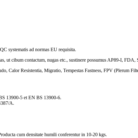
a QC systematis ad normas EU requisita.
ivas, ut cibum contactum, nugas etc., sustinere possumus AP89-I, FD
o, Calor Resistentia, Migratio, Tempestas Fastness, FPV (Plerum Filter
 BS 13900-5 et EN BS 13900-6.
3387/A.
 Producta cum densitate humili conferentur in 10-20 kgs.