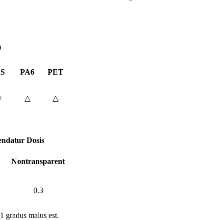
)
S
PA6
PET
○
△
△
ndatur
Dosis
Nontransparent
0.3
 1 gradus malus est.