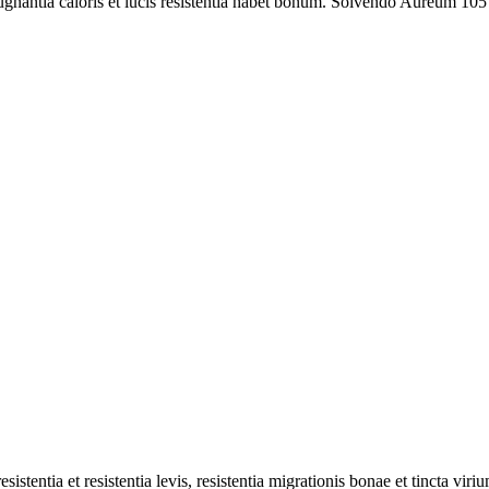
nantia caloris et lucis resistentia habet bonum. Solvendo Aureum 10
tentia et resistentia levis, resistentia migrationis bonae et tincta viriu