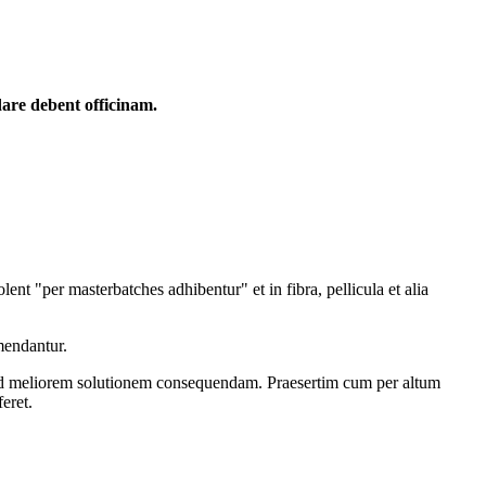
dare debent
officinam.
 "per masterbatches adhibentur" et in fibra, pellicula et alia
mendantur.
i ad meliorem solutionem consequendam. Praesertim cum per altum
eret.