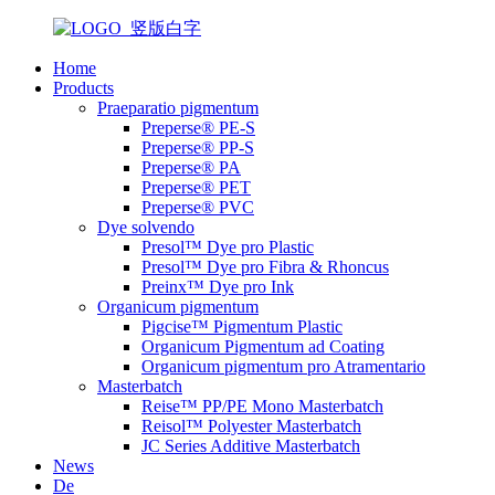
Home
Products
Praeparatio pigmentum
Preperse® PE-S
Preperse® PP-S
Preperse® PA
Preperse® PET
Preperse® PVC
Dye solvendo
Presol™ Dye pro Plastic
Presol™ Dye pro Fibra & Rhoncus
Preinx™ Dye pro Ink
Organicum pigmentum
Pigcise™ Pigmentum Plastic
Organicum Pigmentum ad Coating
Organicum pigmentum pro Atramentario
Masterbatch
Reise™ PP/PE Mono Masterbatch
Reisol™ Polyester Masterbatch
JC Series Additive Masterbatch
News
De