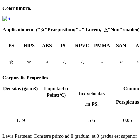
Color umbra
.
Applicationem: ("
☆
"
Praepositum;
"
○
" Lorem,"
△
"Non"
suadeo
PS
HIPS
ABS
PC
RPVC
PMMA
SAN
A
○
○
○
☆
☆
△
△
Corporalis
Properties
Densitas (g/cm3)
Liquefactio
Comme
lux
velocitas
Point(
℃
)
Perspicuus
.
in
PS
.
1.19
-
5-6
0.05
Levis Fastness: Constare primo ad 8 gradum, et 8 gradus est superior,