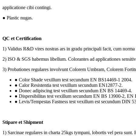
applicatione cibi contingi.
● Plastic nugas.
QC et Certification
1) Validus R&D vires nostras ars in gradu principali facit, cum norm
2) ISO & SGS habemus libellum. Colorantes ad applicationes sensit
3) Probationes regulares involvunt Colorem Umbram, Colorem Fortitud
● Color Shade vexillum test secundum EN BS14469-1 2004.
● Calor Resistentia test vexillum secundum EN12877-2.
● Donec adipiscing test vexillum secundum EN BS 14469-4.
● Dispersibilitas test vexillum secundum EN BS 13900-2, EN
● Levis/Tempestas Fastness test vexillum est secundum DIN 5
Stipare et Shipment
1) Sarcinae regulares in charta 25kgs tympani, lobortis vel pera sunt.