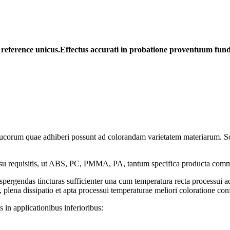
reference
unicus.
Effectus accurati in probatione proventuum fun
rum quae adhiberi possunt ad colorandam varietatem materiarum. Solent
ssu requisitis, ut ABS, PC, PMMA, PA, tantum specifica producta com
spergendas tincturas sufficienter una cum temperatura recta processu
ena dissipatio et apta processui temperaturae meliori coloratione conf
 in applicationibus inferioribus: